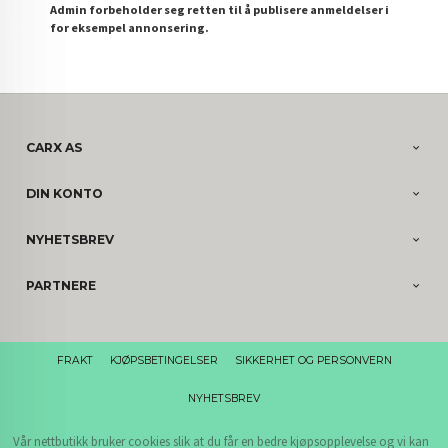
Admin forbeholder seg retten til å publisere anmeldelser i
for eksempel annonsering.
CARX AS
DIN KONTO
NYHETSBREV
PARTNERE
FRAKT
KJØPSBETINGELSER
SIKKERHET OG PERSONVERN
NYHETSBREV
Vår nettbutikk bruker cookies slik at du får en bedre kjøpsopplevelse og vi kan