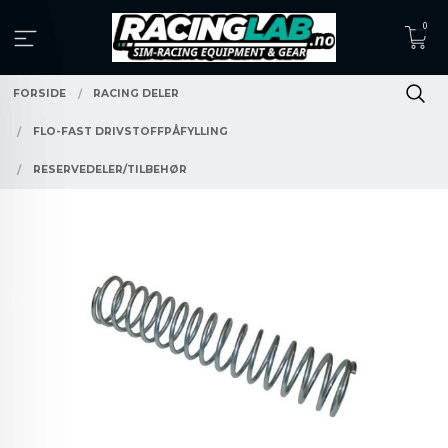
Gå
0
til
innholdet
FORSIDE
RACING DELER
FLO-FAST DRIVSTOFFPÅFYLLING
RESERVEDELER/TILBEHØR