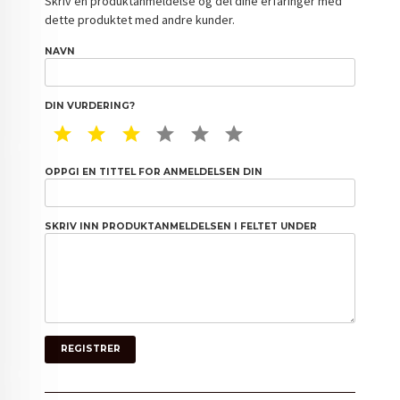
Skriv en produktanmeldelse og del dine erfaringer med
dette produktet med andre kunder.
NAVN
DIN VURDERING?
1 STAR
2 STAR
3 STAR
4 STAR
5 STAR
6 STAR
OPPGI EN TITTEL FOR ANMELDELSEN DIN
SKRIV INN PRODUKTANMELDELSEN I FELTET UNDER