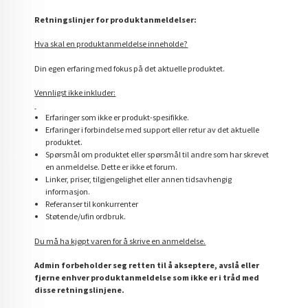
Retningslinjer for produktanmeldelser:
Hva skal en produktanmeldelse inneholde?
Din egen erfaring med fokus på det aktuelle produktet.
Vennligst ikke inkluder:
Erfaringer som ikke er produkt-spesifikke.
Erfaringer i forbindelse med support eller retur av det aktuelle
produktet.
Spørsmål om produktet eller spørsmål til andre som har skrevet
en anmeldelse. Dette er ikke et forum.
Linker, priser, tilgjengelighet eller annen tidsavhengig
informasjon.
Referanser til konkurrenter
Støtende/ufin ordbruk.
Du må ha kjøpt varen for å skrive en anmeldelse.
Admin forbeholder seg retten til å akseptere, avslå eller
fjerne enhver produktanmeldelse som ikke er i tråd med
disse retningslinjene.