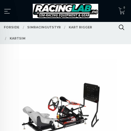
Gå
0
til
innholdet
FORSIDE
SIMRACINGUTSTYR
KART RIGGER
KARTSIM