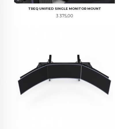
TREQ UNIFIED SINGLE MONITOR MOUNT
Pris
3 375,00