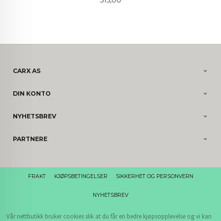
CARX AS
DIN KONTO
NYHETSBREV
PARTNERE
FRAKT
KJØPSBETINGELSER
SIKKERHET OG PERSONVERN
NYHETSBREV
Vår nettbutikk bruker cookies slik at du får en bedre kjøpsopplevelse og vi kan