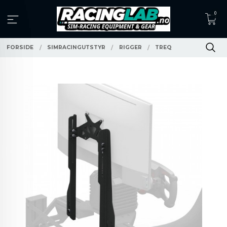
Gå
0
til
innholdet
FORSIDE
SIMRACINGUTSTYR
RIGGER
TREQ