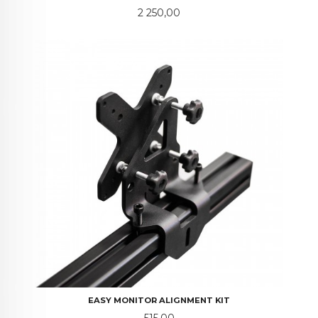
Pris
2 250,00
EASY MONITOR ALIGNMENT KIT
Pris
515,00