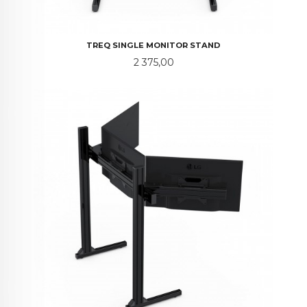
TREQ SINGLE MONITOR STAND
Pris
2 375,00