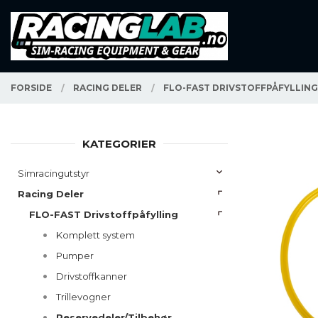
Gå
Lukk
PRODUKTER
til
innholdet
FORSIDE
RACING DELER
FLO-FAST DRIVSTOFFPÅFYLLIN
KATEGORIER
Simracingutstyr
Racing Deler
FLO-FAST Drivstoffpåfylling
Komplett system
Pumper
Drivstoffkanner
Trillevogner
Reservedeler/Tilbehør