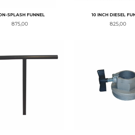
ON-SPLASH FUNNEL
10 INCH DIESEL FU
Pris
Pris
875,00
825,00
KJØP
KJØP