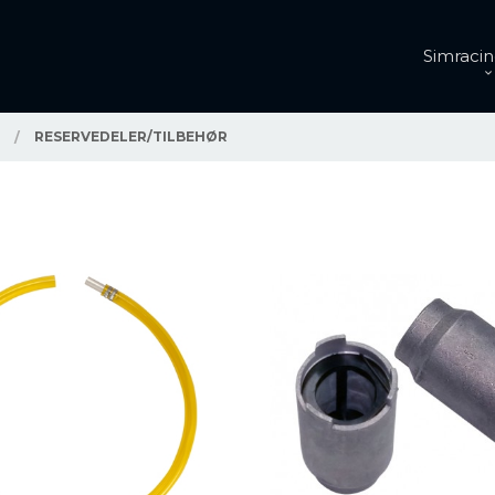
Simracin
G
RESERVEDELER/TILBEHØR