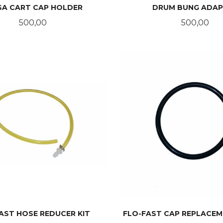
SA CART CAP HOLDER
DRUM BUNG ADAP
Pris
Pris
500,00
500,00
KJØP
KJØP
AST HOSE REDUCER KIT
FLO-FAST CAP REPLACEM