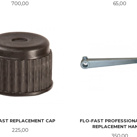
Pris
Pris
700,00
65,00
KJØP
KJØP
AST REPLACEMENT CAP
FLO-FAST PROFESSION
REPLACEMENT HA
Pris
225,00
Pris
350,00