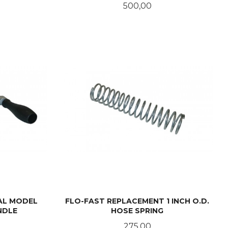
Pris
500,00
LES MER
AL MODEL
FLO-FAST REPLACEMENT 1 INCH O.D.
NDLE
HOSE SPRING
Pris
275,00