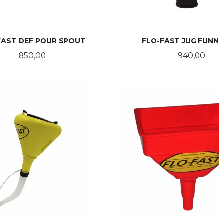
FAST DEF POUR SPOUT
FLO-FAST JUG FUNN
Pris
Pris
850,00
940,00
KJØP
KJØP