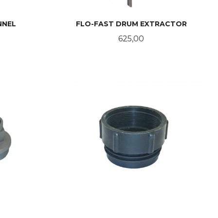
NNEL
FLO-FAST DRUM EXTRACTOR
Pris
625,00
KJØP