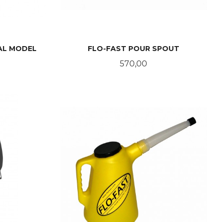
AL MODEL
FLO-FAST POUR SPOUT
Pris
570,00
LES MER