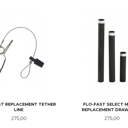
KJØP
KJØP
ST REPLACEMENT TETHER
FLO-FAST SELECT 
LINE
REPLACEMENT DRAW
Pris
Pris
275,00
275,00