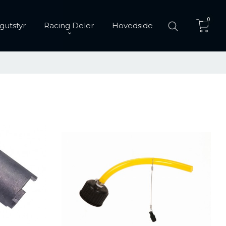
0
gutstyr
Racing Deler
Hovedside