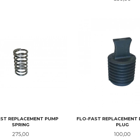
LES MER
KJØP
AST REPLACEMENT PUMP
FLO-FAST REPLACEMENT
SPRING
PLUG
Pris
Pris
275,00
100,00