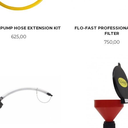
 PUMP HOSE EXTENSION KIT
FLO-FAST PROFESSION
FILTER
Pris
625,00
Pris
750,00
LES MER
KJØP