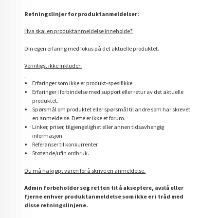
Retningslinjer for produktanmeldelser:
Hva skal en produktanmeldelse inneholde?
Din egen erfaring med fokus på det aktuelle produktet.
Vennligst ikke inkluder:
Erfaringer som ikke er produkt-spesifikke.
Erfaringer i forbindelse med support eller retur av det aktuelle
produktet.
Spørsmål om produktet eller spørsmål til andre som har skrevet
en anmeldelse. Dette er ikke et forum.
Linker, priser, tilgjengelighet eller annen tidsavhengig
informasjon.
Referanser til konkurrenter
Støtende/ufin ordbruk.
Du må ha kjøpt varen for å skrive en anmeldelse.
Admin forbeholder seg retten til å akseptere, avslå eller
fjerne enhver produktanmeldelse som ikke er i tråd med
disse retningslinjene.