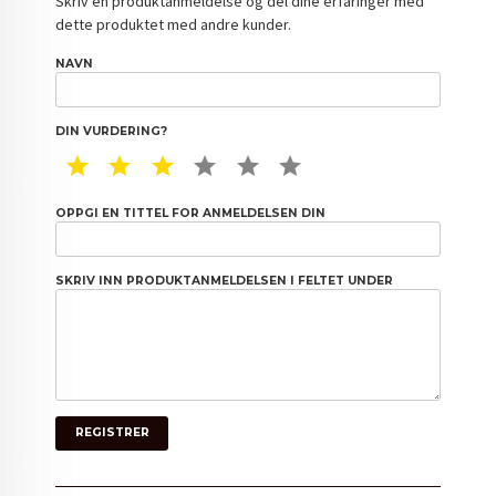
Skriv en produktanmeldelse og del dine erfaringer med
dette produktet med andre kunder.
NAVN
DIN VURDERING?
1 STAR
2 STAR
3 STAR
4 STAR
5 STAR
6 STAR
OPPGI EN TITTEL FOR ANMELDELSEN DIN
SKRIV INN PRODUKTANMELDELSEN I FELTET UNDER