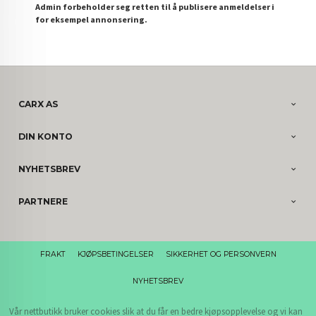
Admin forbeholder seg retten til å publisere anmeldelser i
for eksempel annonsering.
CARX AS
DIN KONTO
NYHETSBREV
PARTNERE
FRAKT
KJØPSBETINGELSER
SIKKERHET OG PERSONVERN
NYHETSBREV
Vår nettbutikk bruker cookies slik at du får en bedre kjøpsopplevelse og vi kan