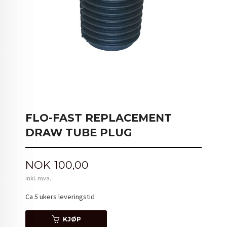
FLO-FAST REPLACEMENT
DRAW TUBE PLUG
Pris
NOK
100,00
inkl. mva.
Ca 5 ukers leveringstid
KJØP