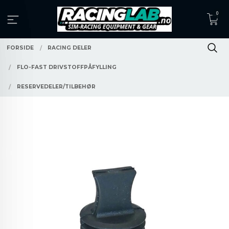
Gå
0
til
innholdet
FORSIDE
RACING DELER
FLO-FAST DRIVSTOFFPÅFYLLING
RESERVEDELER/TILBEHØR