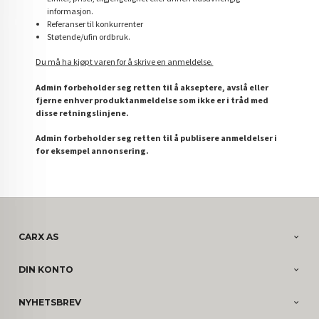
informasjon.
Referanser til konkurrenter
Støtende/ufin ordbruk.
Du må ha kjøpt varen for å skrive en anmeldelse.
Admin forbeholder seg retten til å akseptere, avslå eller
fjerne enhver produktanmeldelse som ikke er i tråd med
disse retningslinjene.
Admin forbeholder seg retten til å publisere anmeldelser i
for eksempel annonsering.
CARX AS
DIN KONTO
NYHETSBREV