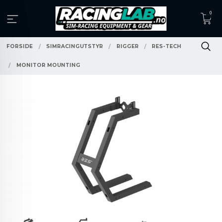
Gå
0
til
innholdet
FORSIDE
SIMRACINGUTSTYR
RIGGER
RES-TECH
MONITOR MOUNTING