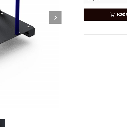
Next
KJØ