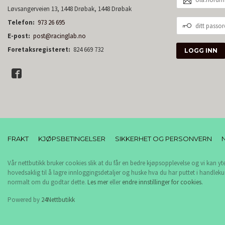
POSTADRESSE
Løvsangerveien 13, 1448 Drøbak, 1448 Drøbak
DITT
Telefon:
973 26 695
PASSORD
E-post:
post@racinglab.no
Foretaksregisteret:
824 669 732
FRAKT
KJØPSBETINGELSER
SIKKERHET OG PERSONVERN
Vår nettbutikk bruker cookies slik at du får en bedre kjøpsopplevelse og vi kan yt
hovedsaklig til å lagre innloggingsdetaljer og huske hva du har puttet i handleku
normalt om du godtar dette.
Les mer
eller
endre innstillinger for cookies.
Powered by
24Nettbutikk