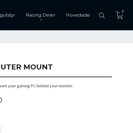
0
gutstyr
Racing Deler
Hovedside
PUTER MOUNT
ount your gaming PC behind your monitor.
0