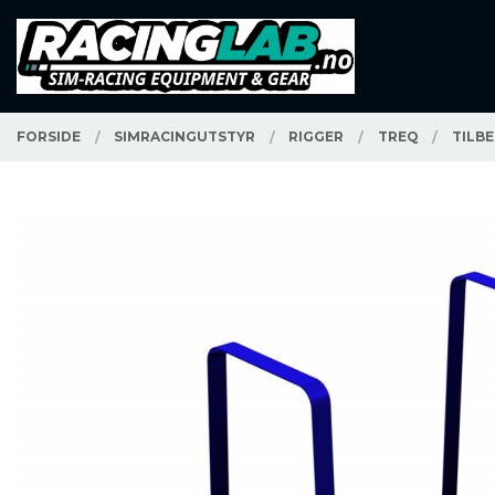
Gå
Lukk
PRODUKTER
til
innholdet
FORSIDE
SIMRACINGUTSTYR
RIGGER
TREQ
TILB