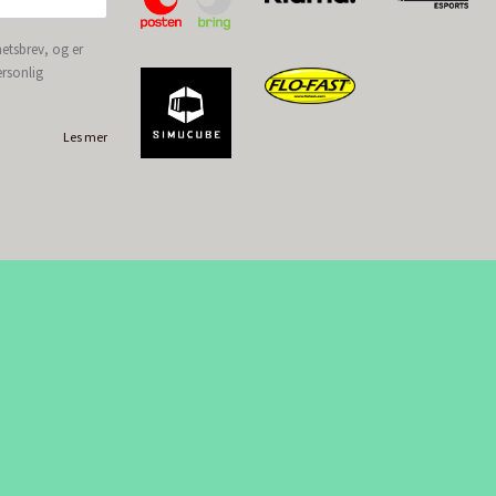
etsbrev, og er
ersonlig
Les mer